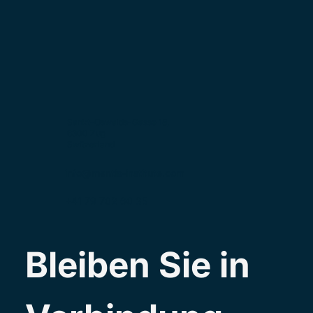
Sankt-Oswalds-Gasse 18,
6300 Zug
Switzerland
info@mentis-institute.com
+41 79 702 60 35
Bleiben Sie in 