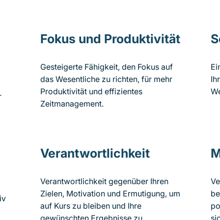
Fokus und Produktivität
S
Gesteigerte Fähigkeit, den Fokus auf
Ei
das Wesentliche zu richten, für mehr
Ih
Produktivität und effizientes
We
r
Zeitmanagement.
Verantwortlichkeit
M
Verantwortlichkeit gegenüber Ihren
Ve
Zielen, Motivation und Ermutigung, um
be
iv
auf Kurs zu bleiben und Ihre
po
gewünschten Ergebnisse zu
si