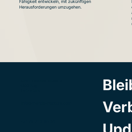
Fähigkeit entwickeln, mit zukünftigen
Herausforderungen umzugehen.
Blei
Sankt-Oswalds-Gasse 18,
6300 Zug
Switzerland
Ver
info@mentis-institute.com
+41 79 702 60 35
Upd