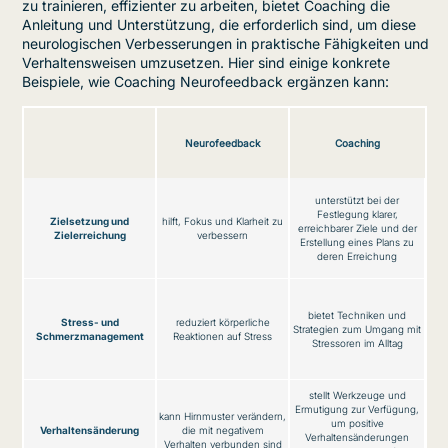
zu trainieren, effizienter zu arbeiten, bietet Coaching die
Anleitung und Unterstützung, die erforderlich sind, um diese
neurologischen Verbesserungen in praktische Fähigkeiten und
Verhaltensweisen umzusetzen. Hier sind einige konkrete
Beispiele, wie Coaching Neurofeedback ergänzen kann:
Neurofeedback
Coaching
unterstützt bei der
Festlegung klarer,
Zielsetzung und
hilft, Fokus und Klarheit zu
erreichbarer Ziele und der
Zielerreichung
verbessern
Erstellung eines Plans zu
deren Erreichung
bietet Techniken und
Stress- und
reduziert körperliche
Strategien zum Umgang mit
Schmerzmanagement
Reaktionen auf Stress
Stressoren im Alltag
stellt Werkzeuge und
Ermutigung zur Verfügung,
kann Hirnmuster verändern,
um positive
Verhaltensänderung
die mit negativem
Verhaltensänderungen
Verhalten verbunden sind