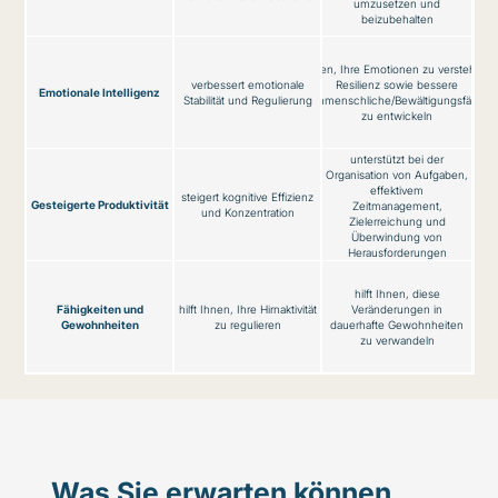
umzusetzen und
beizubehalten
hilft Ihnen, Ihre Emotionen zu verstehen 
verbessert emotionale
Resilienz sowie bessere
Emotionale Intelligenz
Stabilität und Regulierung
zwischenmenschliche/Bewältigungsfähigke
zu entwickeln
unterstützt bei der
Organisation von Aufgaben,
effektivem
steigert kognitive Effizienz
Gesteigerte Produktivität
Zeitmanagement,
und Konzentration
Zielerreichung und
Überwindung von
Herausforderungen
hilft Ihnen, diese
Fähigkeiten und
hilft Ihnen, Ihre Hirnaktivität
Veränderungen in
Gewohnheiten
zu regulieren
dauerhafte Gewohnheiten
zu verwandeln
Was Sie erwarten können